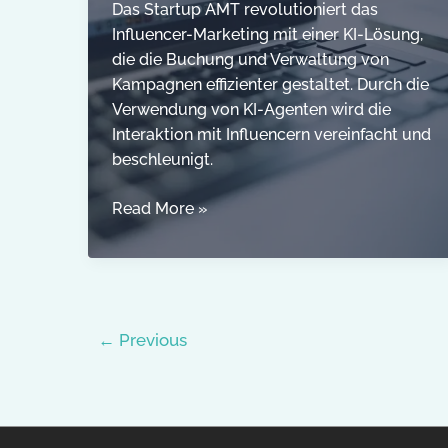
Das Startup AMT revolutioniert das
Influencer-Marketing mit einer KI-Lösung,
die die Buchung und Verwaltung von
Kampagnen effizienter gestaltet. Durch die
Verwendung von KI-Agenten wird die
Interaktion mit Influencern vereinfacht und
beschleunigt.
Agentic
Read More »
AI-
Startup
AMT
will
‚Google
←
Previous
Adwords
für
Influencer‘
sein