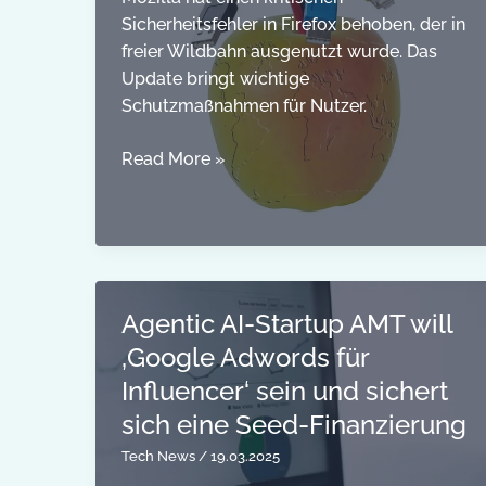
Sicherheitsfehler in Firefox behoben, der in
freier Wildbahn ausgenutzt wurde. Das
Update bringt wichtige
Schutzmaßnahmen für Nutzer.
Mozilla
Read More »
behebt
Firefox-
Fehler,
der
in
Agentic AI-Startup AMT will
freier
Wildbahn
‚Google Adwords für
ausgenutzt
Influencer‘ sein und sichert
wurde
sich eine Seed-Finanzierung
Tech News
/
19.03.2025