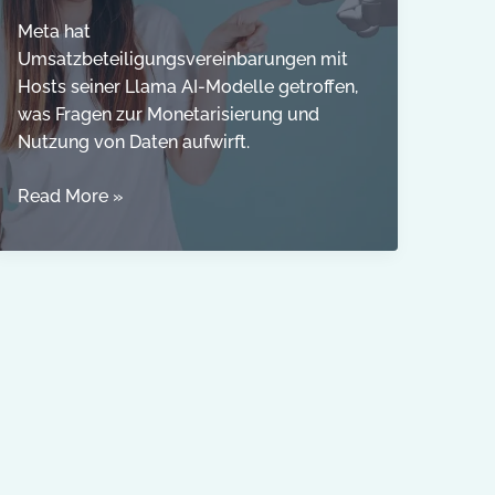
kann
Meta hat
Umsatzbeteiligungsvereinbarungen mit
Hosts seiner Llama AI-Modelle getroffen,
was Fragen zur Monetarisierung und
Nutzung von Daten aufwirft.
Meta
Read More »
erzielt
Umsatzbeteiligungsvereinbarungen
mit
Llama
AI-
Modell-
Hosts