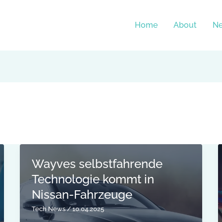
Home
About
N
Wayves selbstfahrende
Technologie kommt in
Nissan-Fahrzeuge
Tech News
/
10.04.2025