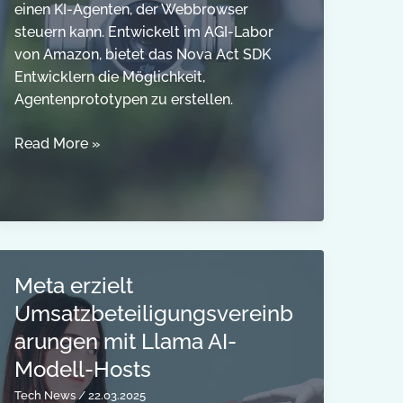
einen KI-Agenten, der Webbrowser
steuern kann. Entwickelt im AGI-Labor
von Amazon, bietet das Nova Act SDK
Entwicklern die Möglichkeit,
Agentenprototypen zu erstellen.
Amazon
Read More »
stellt
Nova
Act
vor:
Ein
KI-
Meta erzielt
Agent,
Umsatzbeteiligungsvereinb
der
arungen mit Llama AI-
den
Modell-Hosts
Webbrowser
steuern
Tech News
/
22.03.2025