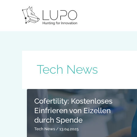
Skip
to
content
Tech News
Cofertility: Kostenloses
Einfrieren von Eizellen
durch Spende
Tech News
/
13.04.2025