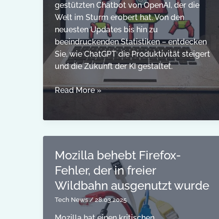
gestützten Chatbot von OpenAI, der die
Welt im Sturm erobert hat. Von den
neuesten Updates bis hin zu
beeindruckenden Statistiken – entdecken
Sie, wie ChatGPT die Produktivität steigert
und die Zukunft der KI gestaltet.
ChatGPT:
Read More »
Alles,
was
Sie
über
den
Mozilla behebt Firefox-
KI-
Fehler, der in freier
gestützten
Wildbahn ausgenutzt wurde
Chatbot
wissen
Tech News
/
28.03.2025
müssen
Mozilla hat einen kritischen