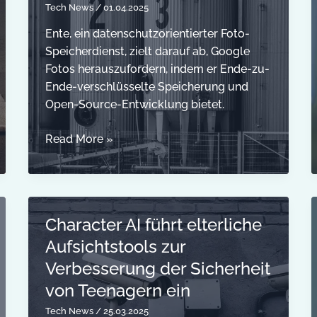
Tech News
/
01.04.2025
Ente, ein datenschutzorientierter Foto-
Speicherdienst, zielt darauf ab, Google
Fotos herauszufordern, indem er Ende-zu-
Ende-verschlüsselte Speicherung und
Open-Source-Entwicklung bietet.
Ente
Read More »
will
Google
Fotos
mit
Character AI führt elterliche
einem
Aufsichtstools zur
datenschutzorientierten
Foto-
Verbesserung der Sicherheit
Speicherdienst
von Teenagern ein
herausfordern
Tech News
/
25.03.2025