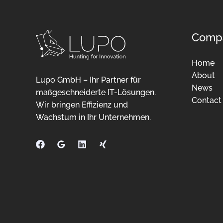
und
sichert
sich
Comp
eine
Seed-
Home
Finanzierung
About
Lupo GmbH – Ihr Partner für
News
maßgeschneiderte IT-Lösungen.
Contact
Wir bringen Effizienz und
Wachstum in Ihr Unternehmen.