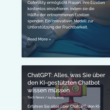
Cofertility ermöglicht Frauen, ihre Eizellen
kostenlos einzufrieren, indem sie die
Hälfte der entnommenen Eizellen
spenden. Ein innovatives Modell zur
Unterstützung der Fruchtbarkeit.
Cofertility:
Read More »
Kostenloses
Einfrieren
von
Eizellen
durch
ChatGPT: Alles, was Sie über
Spende
den KI-gestützten Chatbot
wissen müssen
Tech News
/
04.04.2025
Erfahren Sie alles über ChatGPT, den KI-