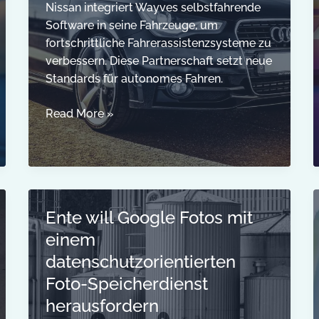
Nissan integriert Wayves selbstfahrende
Software in seine Fahrzeuge, um
fortschrittliche Fahrerassistenzsysteme zu
verbessern. Diese Partnerschaft setzt neue
Standards für autonomes Fahren.
Wayves
Read More »
selbstfahrende
Technologie
kommt
in
Nissan-
Ente will Google Fotos mit
Fahrzeuge
einem
datenschutzorientierten
Foto-Speicherdienst
herausfordern