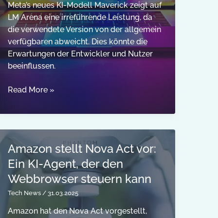
Meta’s neues KI-Modell Maverick zeigt auf
LM Arena eine irreführende Leistung, da
die verwendete Version von der allgemein
verfügbaren abweicht. Dies könnte die
Erwartungen der Entwickler und Nutzer
beeinflussen.
Meta’s
Read More »
Benchmarks
für
Neue
KI-
Amazon stellt Nova Act vor:
Modelle
Ein KI-Agent, der den
Können
Irreführend
Webbrowser steuern kann
Sein
Tech News
/
31.03.2025
Amazon hat den Nova Act vorgestellt,