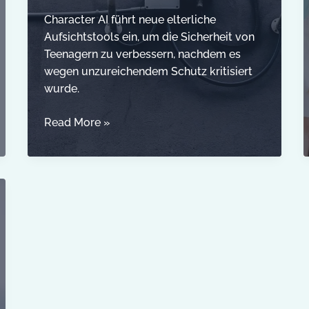
Character AI führt neue elterliche
Aufsichtstools ein, um die Sicherheit von
Teenagern zu verbessern, nachdem es
wegen unzureichendem Schutz kritisiert
wurde.
Character
Read More »
AI
führt
elterliche
Aufsichtstools
zur
Verbesserung
der
Sicherheit
von
Teenagern