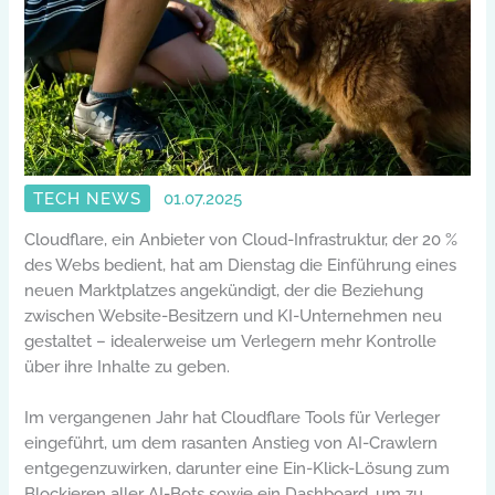
TECH NEWS
01.07.2025
Cloudflare, ein Anbieter von Cloud-Infrastruktur, der 20 %
des Webs bedient, hat am Dienstag die Einführung eines
neuen Marktplatzes angekündigt, der die Beziehung
zwischen Website-Besitzern und KI-Unternehmen neu
gestaltet – idealerweise um Verlegern mehr Kontrolle
über ihre Inhalte zu geben.
Im vergangenen Jahr hat Cloudflare Tools für Verleger
eingeführt, um dem rasanten Anstieg von AI-Crawlern
entgegenzuwirken, darunter eine Ein-Klick-Lösung zum
Blockieren aller AI-Bots sowie ein Dashboard, um zu