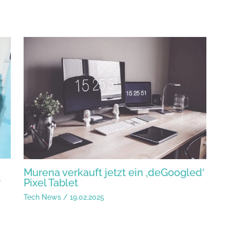
Murena verkauft jetzt ein ‚deGoogled‘
r
Pixel Tablet
Tech News
/
19.02.2025