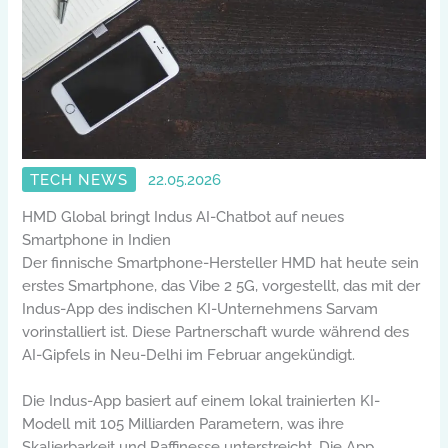
TECH NEWS
22.05.2026
HMD Global bringt Indus AI-Chatbot auf neues
Smartphone in Indien
Der finnische Smartphone-Hersteller HMD hat heute sein
erstes Smartphone, das Vibe 2 5G, vorgestellt, das mit der
Indus-App des indischen KI-Unternehmens Sarvam
vorinstalliert ist. Diese Partnerschaft wurde während des
AI-Gipfels in Neu-Delhi im Februar angekündigt.
Die Indus-App basiert auf einem lokal trainierten KI-
Modell mit 105 Milliarden Parametern, was ihre
Skalierbarkeit und Raffinesse unterstreicht. Die App