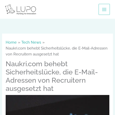
Skip
to
content
Home
Tech News
Naukri.com behebt Sicherheitslücke, die E-Mail-Adressen
von Recruitern ausgesetzt hat
Naukri.com behebt
Sicherheitslücke, die E-Mail-
Adressen von Recruitern
ausgesetzt hat