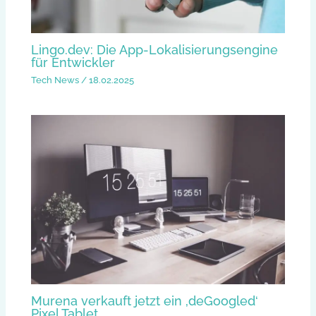
Lingo.dev: Die App-Lokalisierungsengine
für Entwickler
Tech News
/
18.02.2025
Murena verkauft jetzt ein ‚deGoogled‘
Pixel Tablet