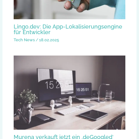
Lingo.dev: Die App-Lokalisierungsengine
für Entwickler
Tech News
/
18.02.2025
Murena verkauft jetzt ein ‚deGoogled‘