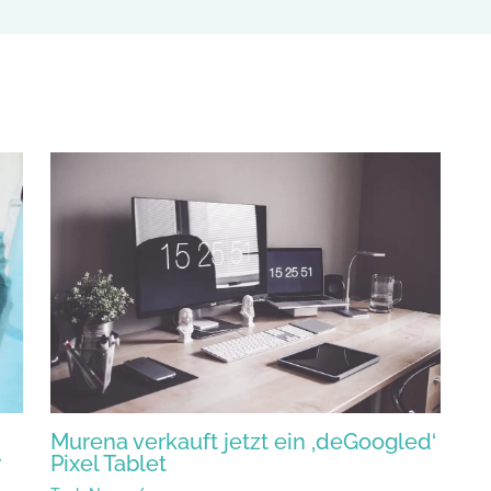
Murena verkauft jetzt ein ‚deGoogled‘
r
Pixel Tablet