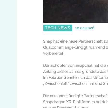
TECH NEWS
10.04.2026
Snap hat eine neue Partnerschaft z
Qualcomm angekündigt, während das 
vorbereitet.
Der Schöpfer von Snapchat hat die V
Anfang dieses Jahres gründete das 
Im Februar trennte sich das Untern
„Zwischenfall“ zwischen ihm und S
Die neu angekündigte Partnerschaft
Snapdragon XR-Plattformen betriebe
so eine Pressemitteilung.