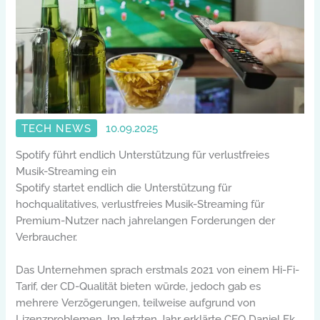
TECH NEWS
10.09.2025
Spotify führt endlich Unterstützung für verlustfreies
Musik-Streaming ein
Spotify startet endlich die Unterstützung für
hochqualitatives, verlustfreies Musik-Streaming für
Premium-Nutzer nach jahrelangen Forderungen der
Verbraucher.
Das Unternehmen sprach erstmals 2021 von einem Hi-Fi-
Tarif, der CD-Qualität bieten würde, jedoch gab es
mehrere Verzögerungen, teilweise aufgrund von
Lizenzproblemen. Im letzten Jahr erklärte CEO Daniel Ek,