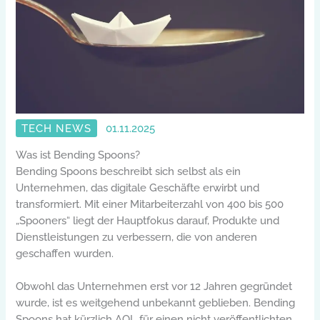
TECH NEWS
01.11.2025
Was ist Bending Spoons?
Bending Spoons beschreibt sich selbst als ein
Unternehmen, das digitale Geschäfte erwirbt und
transformiert. Mit einer Mitarbeiterzahl von 400 bis 500
„Spooners“ liegt der Hauptfokus darauf, Produkte und
Dienstleistungen zu verbessern, die von anderen
geschaffen wurden.
Obwohl das Unternehmen erst vor 12 Jahren gegründet
wurde, ist es weitgehend unbekannt geblieben. Bending
Spoons hat kürzlich AOL für einen nicht veröffentlichten