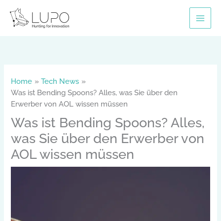
Skip
to
content
Home
Tech News
Was ist Bending Spoons? Alles, was Sie über den
Erwerber von AOL wissen müssen
Was ist Bending Spoons? Alles,
was Sie über den Erwerber von
AOL wissen müssen